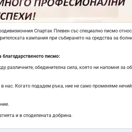
родивизионния Спартак Плевен със специално писмо отно
арителската кампания при събирането на средства за болн
на благодарственото писмо:
жду различните, обединителна сила, която ни напомня за о
в нас. Когато подадем ръка, ние не само променяме нечий 
ние.
атията и в споделената добрина.