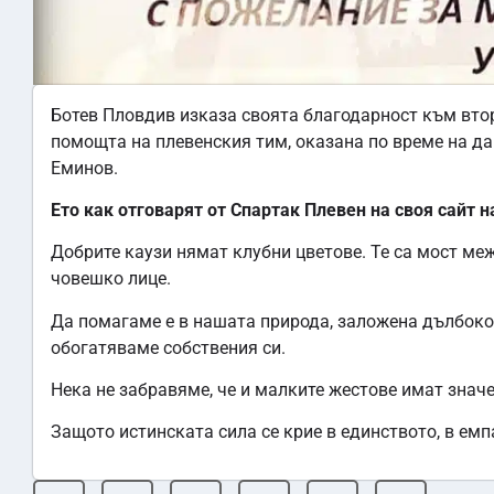
Ботев Пловдив изказа своята благодарност към вто
помощта на плевенския тим, оказана по време на д
Еминов.
Ето как отговарят от Спартак Плевен на своя сайт 
Добрите каузи нямат клубни цветове. Те са мост ме
човешко лице.
Да помагаме е в нашата природа, заложена дълбоко 
обогатяваме собствения си.
Нека не забравяме, че и малките жестове имат значе
Защото истинската сила се крие в единството, в емп