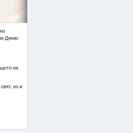
сно
ия Денис
бщото ни
свят, но и