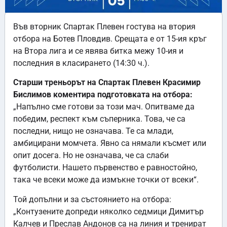
Във вторник Спартак Плевен гостува на втория
отбора на Ботев Пловдив. Срещата е от 15-ия кръг
на Втора лига и се явява битка межу 10-ия и
последния в класирането (14:30 ч.).
Старши треньорът на Спартак Плевен Красимир
Бислимов коментира подготовката на отбора:
„Напълно сме готови за този мач. Опитваме да
победим, респект към съперника. Това, че са
последни, нищо не означава. Те са млади,
амбицирани момчета. Явно са нямали късмет или
опит досега. Но не означава, че са слаби
футболисти. Нашето първенство е равностойно,
така че всеки може да измъкне точки от всеки“.
Той допълни и за състоянието на отбора:
„Контузените допреди няколко седмици Димитър
Калчев и Преслав Андонов са на линия и тренират