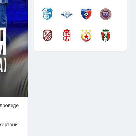
 проведе
картони.