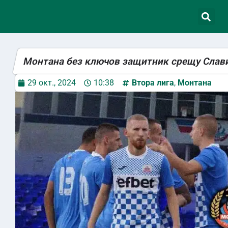
Монтана без ключов защитник срещу Слави
29 окт., 2024
10:38
Втора лига
,
Монтана