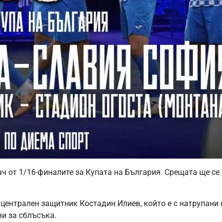
ач от 1/16-финалите за Купата на България. Срещата ще се
централен защитник Костадин Илиев, който е с натрупани 
ви за сблъсъка.