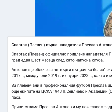
Спартак (Плевен) върна нападателя Преслав Антон
Спартак (Плевен) официално привлече нападателя П
град едва шест месеца след като напусна клуба.
Антонов ще облече за четвърти път „синьо-белия“ ек
2017 г., между юли 2019 г. и януари 2023 г., както и 
За плевенчани в професионалния футбол Преслав има 
още екипите на ЦСКА 1948 II, Севлиево и Академик (
паса.
Приветстваме Преслав Антонов и му пожелаваме здра