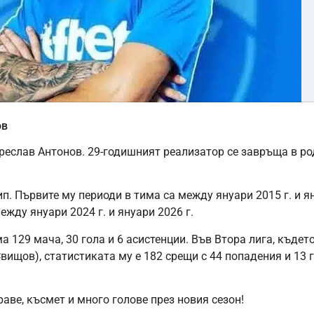
ов
реслав Антонов. 29-годишният реализатор се завръща в ро
ип. Първите му периоди в тима са между януари 2015 г. и я
между януари 2024 г. и януари 2026 г.
129 мача, 30 гола и 6 асистенции. Във Втора лига, където
Свищов), статистиката му е 182 срещи с 44 попадения и 13 
ве, късмет и много голове през новия сезон!