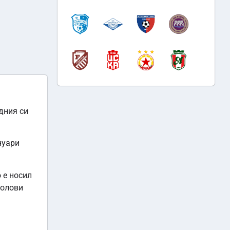
дния си
нуари
 е носил
голови