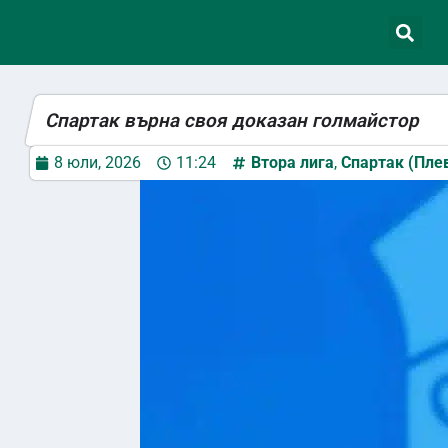
Спартак върна своя доказан голмайстор
8 юли, 2026
11:24
Втора лига
,
Спартак (Пле