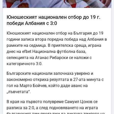
Юношеският национален отбор до 19 г.
победи Албания с 3:0
Юношеският национален отбор на България до 19
години записа втора поредна победа над Албания в
рамките на седмица. В приятелска среща, играна
днес на efbet Национална футболна база,
селекцията на Атанас Рибарски се наложи с
категоричното 3:0.
Българските национали започнаха уверено и
закономерно откриха резултата в 27-ата минута с
гол на Марто Бойчев, който даде аванс на
„лъвчетата“.
В края на първото полувреме Самуил Цонов се
разписа за 2:0, а след подновяването на играта
българският тим продължи да диктува темпото на