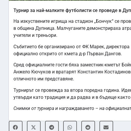
Турнир за най-малките футболисти се проведе в Ду
На изкуствените игрища на стадион „Бончук“ се про
в община Дупница. Малчуганите демонстрираха атра
учители и треньори.
Събитието бе организирано от ФК Марек, директора
официално открито от кмета д-р Първан Дангов.
Сред официалните гости бяха заместник-кметът Бой
Анжело Кючуков и вратарят Константин Костадинов. Т
отличното им представяне.
Турнирът се провежда за втора поредна година. Иде
утвърди като традиция и да радва и в бъдеще както 
Снимки от турнира и награждаването – на официална