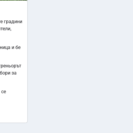
те градини
тели,
ница и бе
треньорът
бори за
 се