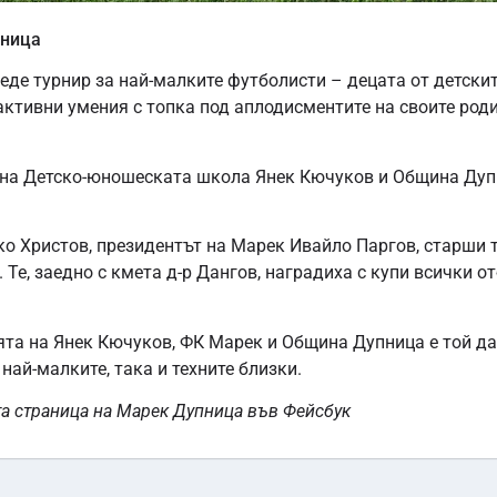
пница
веде турнир за най-малките футболисти – децата от детски
ктивни умения с топка под аплодисментите на своите роди
 на Детско-юношеската школа Янек Кючуков и Община Дуп
ко Христов, президентът на Марек Ивайло Паргов, старши 
е, заедно с кмета д-р Дангов, наградиха с купи всички от
ята на Янек Кючуков, ФК Марек и Община Дупница е той да
най-малките, така и техните близки.
та страница на Марек Дупница във Фейсбук