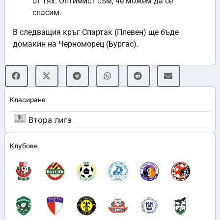
от тях. Оптимист съм, че можем да се
спасим.
В следващия кръг Спартак (Плевен) ще бъде
домакин на Черноморец (Бургас).
Класиране
Втора лига
Клубове