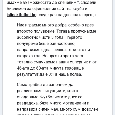
имахме възможността да спечелим.“, сподели
Бислимов за официалния сайт на клуба и
istinskifutbol.bg
след края на днешната среща.
Ние играхме много добре, особено през
второто полувреме. Тогава пропуснахме
абсолютно чисти 3 гола. Първото
полувреме беше равностойно,
направихме една грешка, от която ни
вкараха гол. Но през втората част
тотално смачкахме нашия съперник и от
46-ата до 60-ата минута трябваше
резултатът да е 3:1 в наша полза.
Само трябва да започнем да
реализираме ситуациите, които
създаваме. Футболистите днес се
раздадоха, бяха много мотивирани и
направиха силен мач, много съм доволен