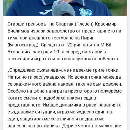
Старши треньорът на Спартак (Плевен) Красимир
Бислимов изрази задоволство от представянето на
тима при днешното гостуване на Пирин
(Благоевград). Срещата от 22-рия кръг на MrBit
Втора лига завърши 1:1, а според наставника
плевенчани играха силно и заслужаваха победата.
„Определено съжалявам, че не взехме трите точки.
Напълно ги заслужавахме. Но всяка точка може да
се окаже много важна накрая, така че съм доволен.
Особено на фона на играта през второто полувреме,
когато смените подобриха някои неща в
представянето. Имаше динамика в разиграванията,
създавахме ситуации, играхме чудесно един на
един, защитавахме се отлично и не давахме
шансове на противника. Дори с човек по-малко ние