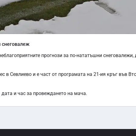
н снеговалеж
неблагоприятните прогнози за по-нататъшни снеговалежи,
с в Севлиево и е част от програмата на 21-ия кръг във Вто
дата и час за провеждането на мача.