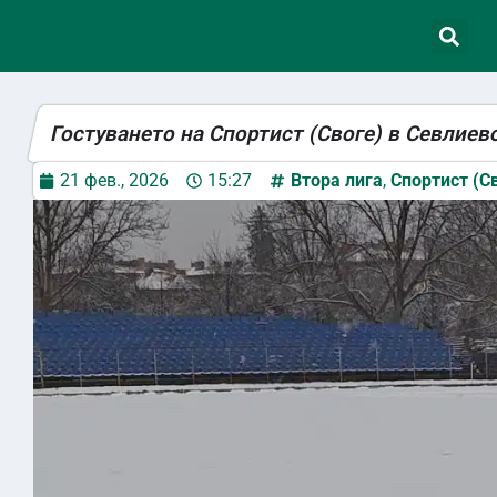
Гостуването на Спортист (Своге) в Севлиев
21 фев., 2026
15:27
Втора лига
,
Спортист (С