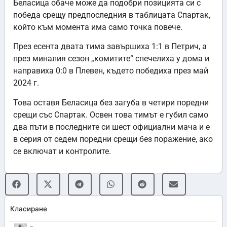
Беласица обаче може да подобри позицията си с
победа срещу предпоследния в таблицата Спартак,
който към момента има само точка повече.
През есента двата тима завършиха 1:1 в Петрич, а
през миналия сезон „комитите“ спечелиха у дома и
направиха 0:0 в Плевен, където победиха през май
2024 г.
Това оставя Беласица без загуба в четири поредни
срещи със Спартак. Освен това тимът е губил само
два пъти в последните си шест официални мача и е
в серия от седем поредни срещи без поражение, ако
се включат и контролите.
Класиране