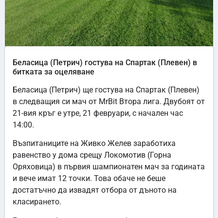
Беласица (Петрич) гостува на Спартак (Плевен) в
битката за оцеляване
Беласица (Петрич) ще гостува на Спартак (Плевен)
в следващия си мач от MrBit Втора лига. Двубоят от
21-вия кръг е утре, 21 февруари, с начален час
14:00.
Възпитаниците на Живко Желев заработиха
равенство у дома срещу Локомотив (Горна
Оряховица) в първия шампионатен мач за годината
и вече имат 12 точки. Това обаче не беше
достатъчно да извадят отбора от дъното на
класирането.