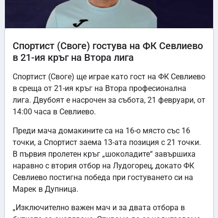
Спортист (Своге) гостува на ФК Севлиево
в 21-ия кръг на Втора лига
Спортист (Своге) ще играе като гост на ФК Севлиево
в среща от 21-ия кръг на Втора професионална
лига. Двубоят е насрочен за събота, 21 февруари, от
14:00 часа в Севлиево.
Преди мача домакините са на 16-о място със 16
точки, а Спортист заема 13-ата позиция с 21 точки.
В първия пролетен кръг „шоколадите“ завършиха
наравно с втория отбор на Лудогорец, докато ФК
Севлиево постигна победа при гостуването си на
Марек в Дупница.
„Изключително важен мач и за двата отбора в