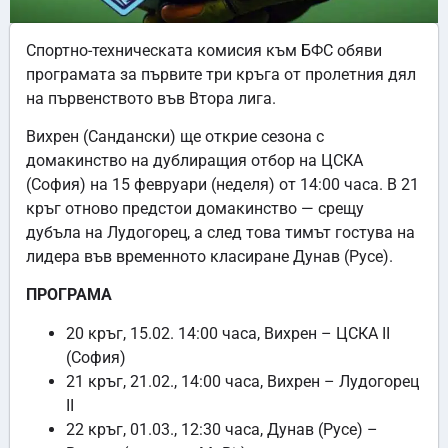
Спортно-техническата комисия към БФС обяви
програмата за първите три кръга от пролетния дял
на първенството във Втора лига.
Вихрен (Сандански) ще открие сезона с
домакинство на дублиращия отбор на ЦСКА
(София) на 15 февруари (неделя) от 14:00 часа. В 21
кръг отново предстои домакинство — срещу
дубъла на Лудогорец, а след това тимът гостува на
лидера във временното класиране Дунав (Русе).
ПРОГРАМА
20 кръг, 15.02. 14:00 часа, Вихрен – ЦСКА II
(София)
21 кръг, 21.02., 14:00 часа, Вихрен – Лудогорец
II
22 кръг, 01.03., 12:30 часа, Дунав (Русе) –