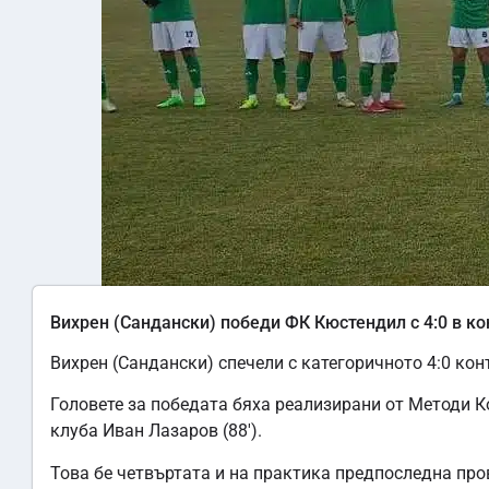
Вихрен (Сандански) победи ФК Кюстендил с 4:0 в к
Вихрен (Сандански) спечели с категоричното 4:0 ко
Головете за победата бяха реализирани от Методи Кос
клуба Иван Лазаров (88′).
Това бе четвъртата и на практика предпоследна про