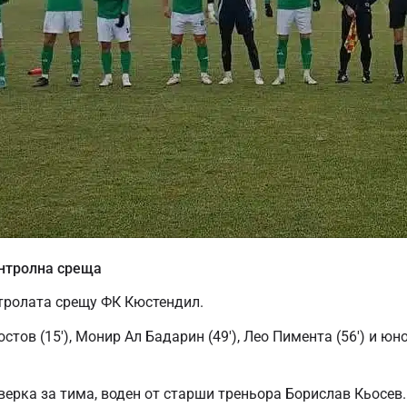
онтролна среща
нтролата срещу ФК Кюстендил.
тов (15′), Монир Ал Бадарин (49′), Лео Пимента (56′) и ю
верка за тима, воден от старши треньора Борислав Кьосев.