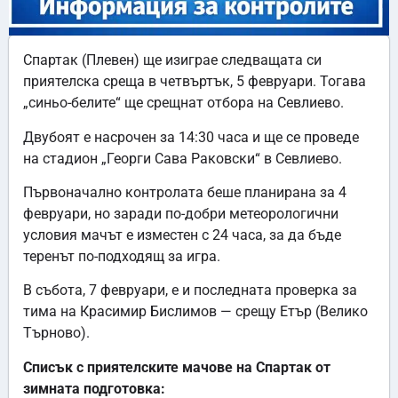
Спартак (Плевен) ще изиграе следващата си
приятелска среща в четвъртък, 5 февруари. Тогава
„синьо-белите“ ще срещнат отбора на Севлиево.
Двубоят е насрочен за 14:30 часа и ще се проведе
на стадион „Георги Сава Раковски“ в Севлиево.
Първоначално контролата беше планирана за 4
февруари, но заради по-добри метеорологични
условия мачът е изместен с 24 часа, за да бъде
теренът по-подходящ за игра.
В събота, 7 февруари, е и последната проверка за
тима на Красимир Бислимов — срещу Етър (Велико
Търново).
Списък с приятелските мачове на Спартак от
зимната подготовка: