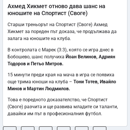
Ахмед Хикмет отново дава шанс на
юношите на Спортист (Своге)
Старши треньорът на Спортист (Своге) Ахмед
Хикмет за пореден път доказа, че продължава да
залага на юношите на клуба.
В контролата с Марек (3:3), която се игра днес в
Бобошево, шанс получиха
Йоан Велинов, Адриян
Тодоров и Петьо Митров.
15 минути преди края на мача в игра се появиха
още трима юноши на клуба –
Тони Тотев, Ивайло
Минов и Мартин Людмилов.
Това е поредното доказателство, че Спортист
(Своге) разчита и ще развива младите си таланти,
давайки им път в професионалния футбол.