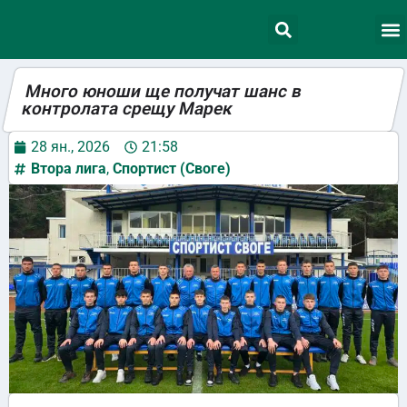
Много юноши ще получат шанс в
контролата срещу Марек
28 ян., 2026
21:58
Втора лига
,
Спортист (Своге)