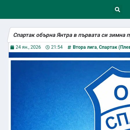
Спартак обърна Янтра в първата си зимна 
24 ян., 2026
21:54
Втора лига
,
Спартак (Пле