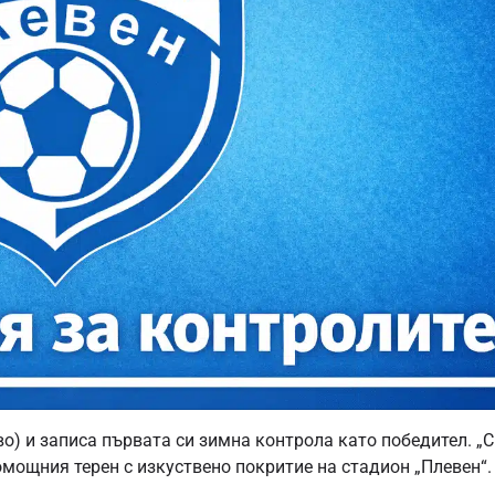
о) и записа първата си зимна контрола като победител. „С
 помощния терен с изкуствено покритие на стадион „Плевен“.