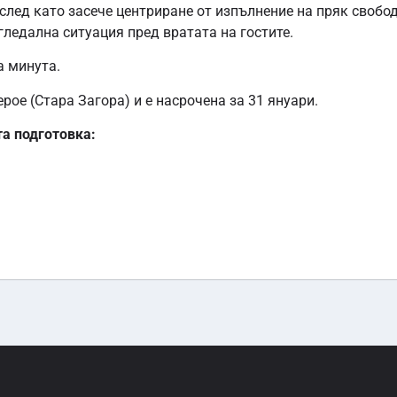
 след като засече центриране от изпълнение на пряк свобод
гледална ситуация пред вратата на гостите.
а минута.
ое (Стара Загора) и е насрочена за 31 януари.
та подготовка: