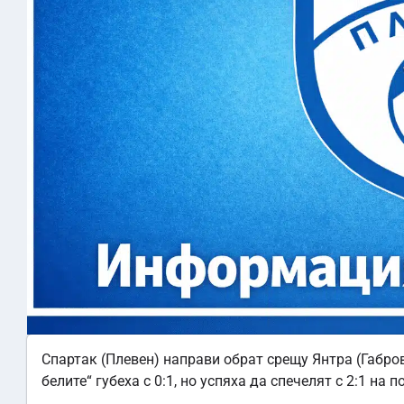
Спартак (Плевен) направи обрат срещу Янтра (Габров
белите“ губеха с 0:1, но успяха да спечелят с 2:1 на