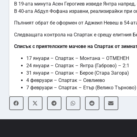
В 19-ата минута Асен Герогиев изведе Янтра напред,
В 40-ата Абдул Фофана изравни, реализирайки при о
Пълният обрат бе оформен от Аджеил Невеш в 54-ат
Следващата контрола на Спартак е срещу елитния Бер
Списък с приятелските мачове на Спартак от зимна
17 януари – Спартак – Монтана – ОТМЕНЕН
24 януари – Спартак – Янтра (Габрово) – 2:1
31 януари – Спартак – Берое (Стара Загора)
4 февруари – Спартак – Севлиево
7 февруари – Спартак – Етър (Велико Търново)