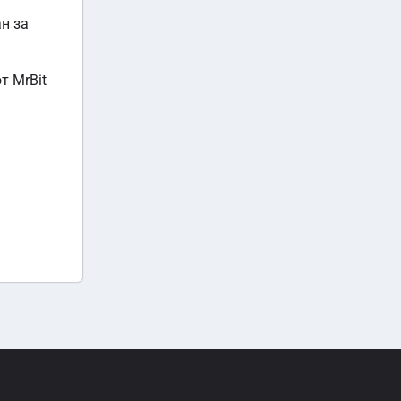
н за
т MrBit