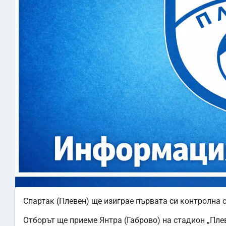
Спартак (Плевен) ще изиграе първата си контролна 
Отборът ще приеме Янтра (Габрово) на стадион „Плеве