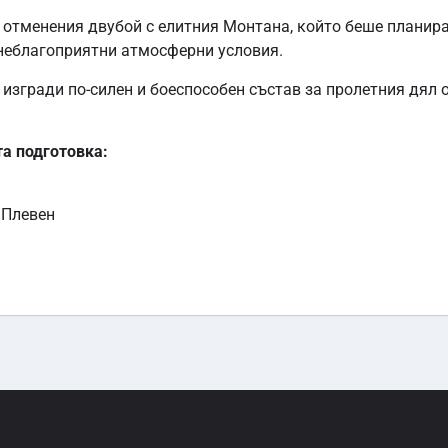
д отменения двубой с елитния Монтана, който беше планира
и неблагоприятни атмосферни условия.
изгради по-силен и боеспособен състав за пролетния дял о
та подготовка:
в Плевен