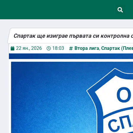
Спартак ще изиграе първата си контролна 
22 ян., 2026
18:03
Втора лига
,
Спартак (Пле