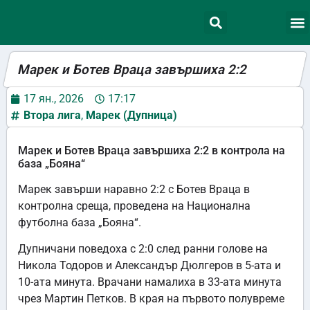
Марек и Ботев Враца завършиха 2:2
17 ян., 2026
17:17
Втора лига
,
Марек (Дупница)
Марек и Ботев Враца завършиха 2:2 в контрола на
база „Бояна“
Марек завърши наравно 2:2 с Ботев Враца в
контролна среща, проведена на Национална
футболна база „Бояна“.
Дупничани поведоха с 2:0 след ранни голове на
Никола Тодоров и Александър Дюлгеров в 5-ата и
10-ата минута. Врачани намалиха в 33-ата минута
чрез Мартин Петков. В края на първото полувреме