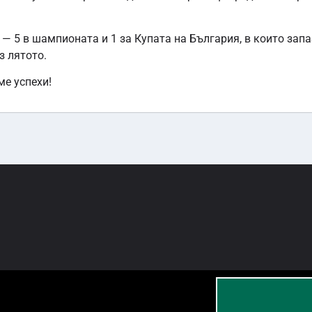
— 5 в шампионата и 1 за Купата на България, в които запа
з лятото.
ме успехи!