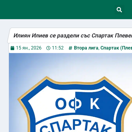
Илиян Илиев се раздели със Спартак Плев
15 ян., 2026
11:52
Втора лига
,
Спартак (Пле