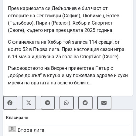
През кариерата си Дебърлиев е бил част от
отборите на Септември (София), Любимец, Ботев
(Гълъбово), Пирин (Разлог), Хебър и Спортист
(Своге), където игра през цялата 2025 година.
С фланелката на Хебър той записа 114 срещи, от
които 52 в Първа лига. През настоящия сезон игра
в 19 мача и допусна 25 гола за Спортист (Своге).
Ръководството на Вихрен приветства Петър с
„добре дошъл” в клуба и му пожелава здраве и сухи
мрежи на вратата на зелено-белите.
Класиране
Втора лига