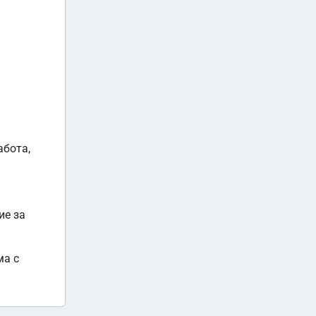
абота,
ие за
ма с