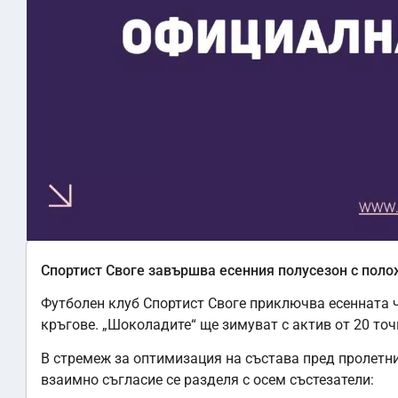
Спортист Своге завършва есенния полусезон с поло
Футболен клуб Спортист Своге приключва есенната ч
кръгове. „Шоколадите“ ще зимуват с актив от 20 точк
В стремеж за оптимизация на състава пред пролетни
взаимно съгласие се разделя с осем състезатели: