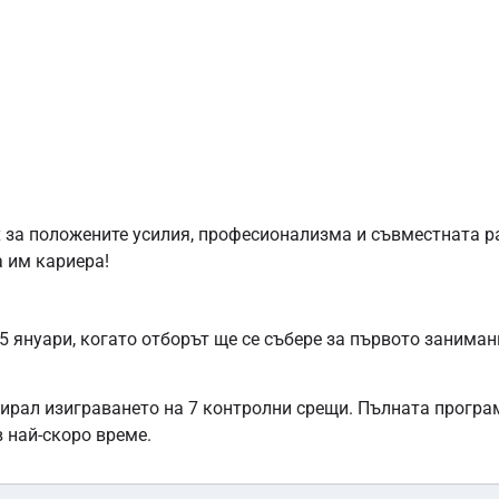
 за положените усилия, професионализма и съвместната р
 им кариера!
 януари, когато отборът ще се събере за първото заниман
ирал изиграването на 7 контролни срещи. Пълната програ
 най-скоро време.