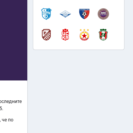
последните
5.
 че по