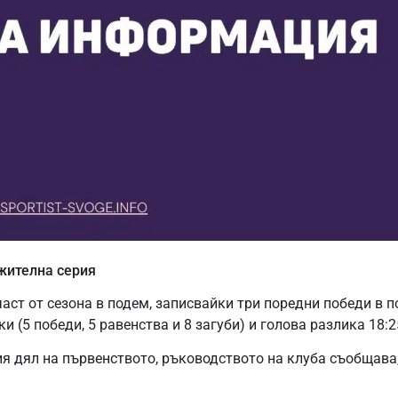
жителна серия
аст от сезона в подем, записвайки три поредни победи в 
и (5 победи, 5 равенства и 8 загуби) и голова разлика 18:2
я дял на първенството, ръководството на клуба съобщава,