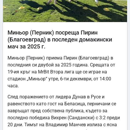
Миньор (Перник) посреща Пирин
(Благоевград) в последен домакински
мач за 2025 г.
Миньор (Перник) приема Пирин (Благоевград) в
последния си двубой за 2025 година. Срещата от
19-ия кръг на MrBit Втора лига ще се играе на
стадион „Миньор“ утре, 6-ти декември, от 14:00
часа.
След поражението от лидера Дунав в Русе и
равенството като гост на Беласица, перничани се
завръщат пред собствена публика, където за
последно победиха Вихрен (Сандански) с 3:2 преди
20 дни. Тимът на Владимир Манчев излиза с ясна