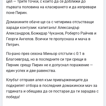
цел — трите точки, с които да се доближи до
първата половина на класирането и да изпревари
поне Пирин.
Домакините обаче ще са с четирима отсъстващи
заради контузии: капитанът Александър
Александров, Божидар Чуканов, Роберто Райчев и
Георги Ангелов. Всички те пропуснаха и мача в
Петрич.
По-рано през сезона Миньор отстъпи с 0:1 в
Благоевград, но в последните си три срещи в
Перник срещу Пирин не е допуснал поражение —
един успех и две равенства.
Клубът отправя апел към привържениците да
подкрепят отбора в последния домакински мач за
годината и обещава да се постарае да ги зарадва с
победа!