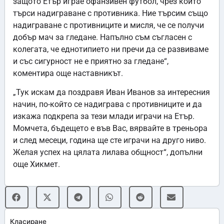
защото Етър играе офанзивен футбол, чрез който
търси надиграване с противника. Ние търсим също
надиграване с противниците и мисля, че се получи
добър мач за гледане. Напълно съм съгласен с
колегата, че еднотипието ни пречи да се развиваме
и със сигурност не е приятно за гледане“,
коментира още наставникът.
„Тук искам да поздравя Иван Иванов за интересния
начин, по-който се надиграва с противниците и да
изкажа подкрепа за тези млади играчи на Етър.
Момчета, бъдещето е във Вас, вярвайте в треньора
и след месеци, година ще сте играчи на друго ниво.
Желая успех на цялата лилава общност“, допълни
още Хикмет.
Класиране