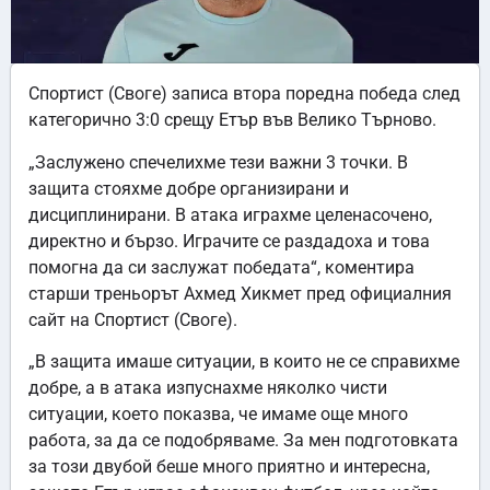
Спортист (Своге) записа втора поредна победа след
категорично 3:0 срещу Етър във Велико Търново.
„Заслужено спечелихме тези важни 3 точки. В
защита стояхме добре организирани и
дисциплинирани. В атака играхме целенасочено,
директно и бързо. Играчите се раздадоха и това
помогна да си заслужат победата“, коментира
старши треньорът Ахмед Хикмет пред официалния
сайт на Спортист (Своге).
„В защита имаше ситуации, в които не се справихме
добре, а в атака изпуснахме няколко чисти
ситуации, което показва, че имаме още много
работа, за да се подобряваме. За мен подготовката
за този двубой беше много приятно и интересна,