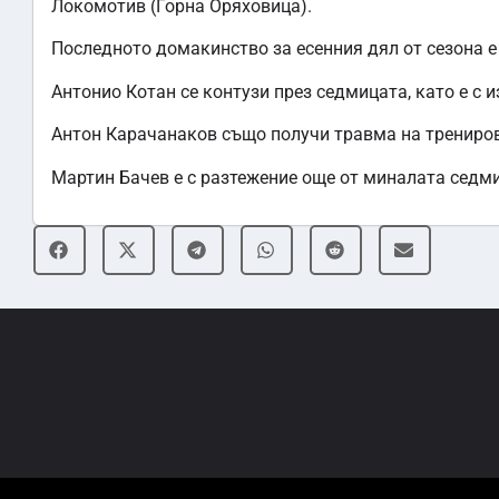
Локомотив (Горна Оряховица).
Последното домакинство за есенния дял от сезона е 
Антонио Котан се контузи през седмицата, като е с 
Антон Карачанаков също получи травма на трениро
Мартин Бачев е с разтежение още от миналата седми