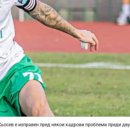
Кьосев е изправен пред някои кадрови проблеми преди дву