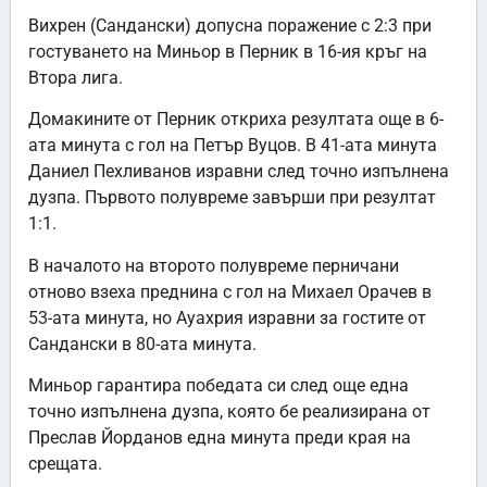
Вихрен (Сандански) допусна поражение с 2:3 при
гостуването на Миньор в Перник в 16-ия кръг на
Втора лига.
Домакините от Перник откриха резултата още в 6-
ата минута с гол на Петър Вуцов. В 41-ата минута
Даниел Пехливанов изравни след точно изпълнена
дузпа. Първото полувреме завърши при резултат
1:1.
В началото на второто полувреме перничани
отново взеха преднина с гол на Михаел Орачев в
53-ата минута, но Ауахрия изравни за гостите от
Сандански в 80-ата минута.
Миньор гарантира победата си след още една
точно изпълнена дузпа, която бе реализирана от
Преслав Йорданов една минута преди края на
срещата.