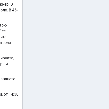
рнер. В
оле. В 45-
арк-
 се
ите.
стреля
пионата,
ърши
раването
, от 14:30