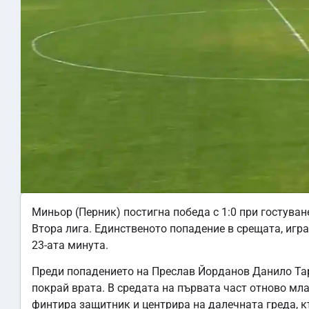
Миньор (Перник) постигна победа с 1:0 при гостуване
Втора лига. Единственото попадение в срещата, игр
23-ата минута.
Преди попадението на Преслав Йорданов Данило Тар
покрай врата. В средата на първата част отново мл
финтира защитник и центрира на далечната греда, къ