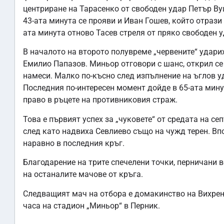
центриране на Тарасенко от свободен удар Петър Вуцо
43-ата минута се прояви и Иван Гошев, който отрази 
ата минута отново Тасев стреля от пряко свободен уд
В началото на второто полувреме „червените“ ударих
Емилио Папазов. Миньор отговори с шанс, открил се
намеси. Малко по-късно след изпълнение на ъглов у
Последния по-интересен момент дойде в 65-ата мину
право в ръцете на противниковия страж.
Това е първият успех за „чуковете“ от средата на с
след като надвиха Севлиево също на чужд терен. В
наравно в последния кръг.
Благодарение на трите спечелени точки, перничани в
на останалите мачове от кръга.
Следващият мач на отбора е домакинство на Вихрен (
часа на стадион „Миньор“ в Перник.