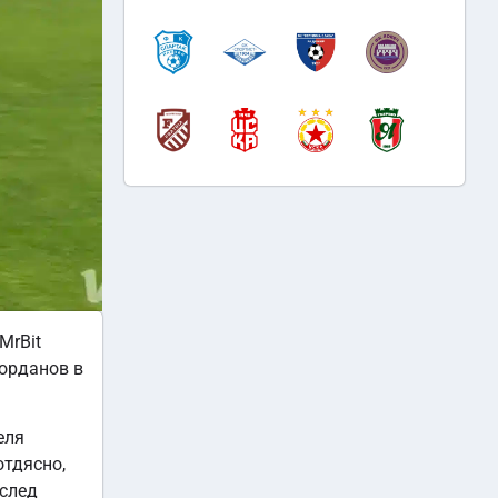
MrBit
Йорданов в
еля
отдясно,
 след