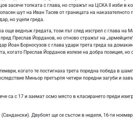
в засече топката с глава, но стражът на ЦСКА II изби в ко
опасен шут на Иван Тасев от границата на наказателното п
ар, но уцели греда.
а още веднъж гредата, този път след изстрел с глава на М
 пред Преслав Йорданов, но отново стражът на „армейците“
дар Йоан Борносузов с глава удари трета греда за домакин
та, когато Преслав Йорданов излезе на добра позиция, но 
ептември, когато те постигнаха трета поредна победа в шам
последствие Миньор претърпя четири поредни загуби и зав
ече са с 17 и заемат осмо място в класирането преди изиг
Сандански). Двубоят ще се състои в неделя, 16-ти ноември