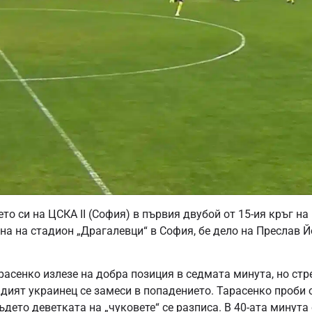
то си на ЦСКА II (София) в първия двубой от 15-ия кръг на 
ана на стадион „Драгалевци“ в София, бе дело на Преслав 
асенко излезе на добра позиция в седмата минута, но стр
адият украинец се замеси в попадението. Тарасенко проби 
дето деветката на „чуковете“ се разписа. В 40-ата минута