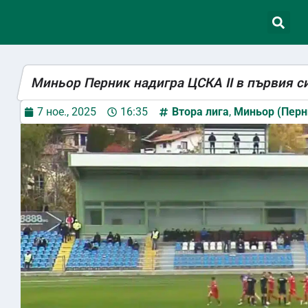
Миньор Перник надигра ЦСКА II в първия 
7 ное., 2025
16:35
Втора лига
,
Миньор (Перн