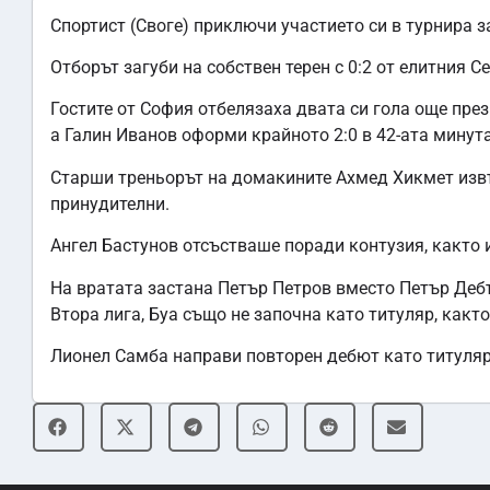
Спортист (Своге) приключи участието си в турнира з
Отборът загуби на собствен терен с 0:2 от елитния С
Гостите от София отбелязаха двата си гола още през
а Галин Иванов оформи крайното 2:0 в 42-ата минута
Старши треньорът на домакините Ахмед Хикмет извъ
принудителни.
Ангел Бастунов отсъстваше поради контузия, както 
На вратата застана Петър Петров вместо Петър Дебъ
Втора лига, Буа също не започна като титуляр, какт
Лионел Самба направи повторен дебют като титуляр