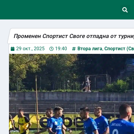
Променен Спортист Своге отпадна от турни
29 окт., 2025
19:40
Втора лига
,
Спортист (Св