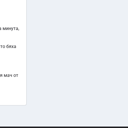
а минута,
то бяха
я мач от