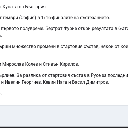
а Купата на България.
ептември (София) в 1/16-финалите на състезанието.
 първото полувреме. Бертрат Фурие откри резултата в 6-ат
.
рши множество промени в стартовия състав, някои от кои
и Мирослав Колев и Стивън Кирилов.
рлиев. За разлика от стартовия състав в Русе за последни
о и Ивелин Георгиев, Кевин Нага и Васил Димитров.
.