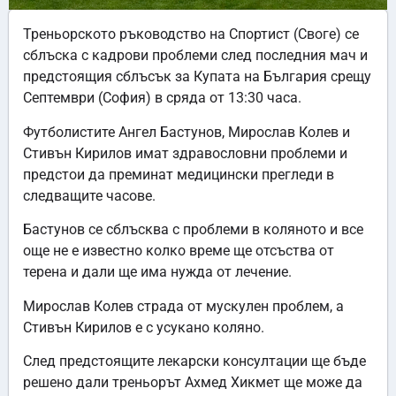
Треньорското ръководство на Спортист (Своге) се
сблъска с кадрови проблеми след последния мач и
предстоящия сблъсък за Купата на България срещу
Септември (София) в сряда от 13:30 часа.
Футболистите Ангел Бастунов, Мирослав Колев и
Стивън Кирилов имат здравословни проблеми и
предстои да преминат медицински прегледи в
следващите часове.
Бастунов се сблъсква с проблеми в коляното и все
още не е известно колко време ще отсъства от
терена и дали ще има нужда от лечение.
Мирослав Колев страда от мускулен проблем, а
Стивън Кирилов е с усукано коляно.
След предстоящите лекарски консултации ще бъде
решено дали треньорът Ахмед Хикмет ще може да