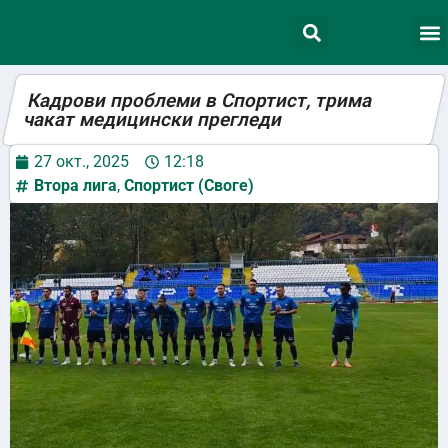
Кадрови проблеми в Спортист, трима
чакат медицински прегледи
27 окт., 2025
12:18
Втора лига
,
Спортист (Своге)