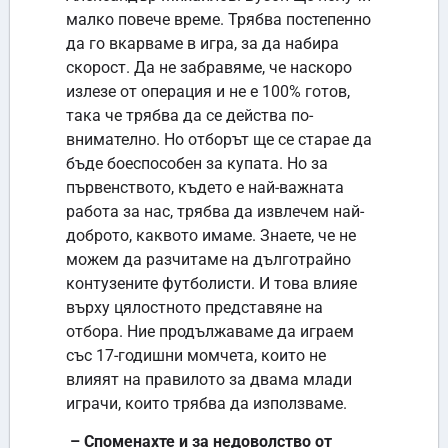
малко повече време. Трябва постепенно
да го вкарваме в игра, за да набира
скорост. Да не забравяме, че наскоро
излезе от операция и не е 100% готов,
така че трябва да се действа по-
внимателно. Но отборът ще се старае да
бъде боеспособен за купата. Но за
първенството, където е най-важната
работа за нас, трябва да извлечем най-
доброто, каквото имаме. Знаете, че не
можем да разчитаме на дълготрайно
контузените футболисти. И това влияе
върху цялостното представяне на
отбора. Ние продължаваме да играем
със 17-годишни момчета, които не
влияят на правилото за двама млади
играчи, които трябва да използваме.
– Споменахте и за недоволство от