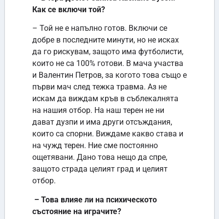
Как се включи той?
– Той не е напълно готов. Включи се
добре в последните минути, но не исках
да го рискувам, защото има футболисти,
които не са 100% готови. В мача участва
и Валентин Петров, за когото това също е
първи мач след тежка травма. Аз не
искам да виждам кръв в съблекалнята
на нашия отбор. На наш терен не ни
дават дузпи и има други отсъждания,
които са спорни. Виждаме какво става и
на чужд терен. Ние сме постоянно
ощетявани. Дано това нещо да спре,
защото страда целият град и целият
отбор.
– Това влияе ли на психическото
състояние на играчите?