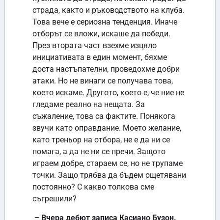
страда, както и ръководството на клуба.
Това вече е сериозна тенденция. Иначе
отборът се вложи, искаше да победи.
През втората част взехме изцяло
инициативата в един момент, бяхме
доста настъпателни, проведохме добри
атаки. Но не винаги се получава това,
което искаме. Другото, което е, че ние не
гледаме реално на нещата. За
съжаление, това са фактите. Понякога
звучи като оправдание. Моето желание,
като треньор на отбора, не е да ни се
помага, а да не ни се пречи. Защото
играем добре, стараем се, но не трупаме
точки. Защо трябва да бъдем ощетявани
постоянно? С какво толкова сме
съгрешили?
– Вчера дебют записа Касиано Бузон.