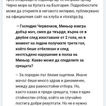
Черно море за Купата на България. Подробностите
може да откриете в неговото интервю, публикувано
на официалния сайт на клуба и vtoraliga.bg.
– Господин Червенков, Миньор изигра
добър мач, смея да твърдя, върна се в
двубоя след изоставане от 2 гола, но в
момент на подем получихте трети гол,
който беше отбелязан и след
неотсъдено нарушение в полза на
Миньор. Какво може да споделите за
срещата?
– За пореден път бяхме ощетени. Иначе
мачът беше много здрав и динамичен,
между два равностойни отбора. Но,
както казах и преди срещата, това е един
стойностен отбор, който не случайно
постига добри резултати. Но не е нужно