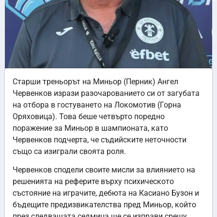
Старши треньорът на Миньор (Перник) Ангел
Червенков изрази разочарованието си от загубата
на отбора в гостуването на Локомотив (Горна
Оряховица). Това беше четвърто поредно
поражение за Миньор в шампионата, като
Червенков подчерта, че съдийските неточности
също са изиграли своята роля.
Червенков сподели своите мисли за влиянието на
решенията на реферите върху психическото
състояние на играчите, дебюта на Касиано Бузон и
бъдещите предизвикателства пред Миньор, който
през следващата седмица ще се изправи срещу