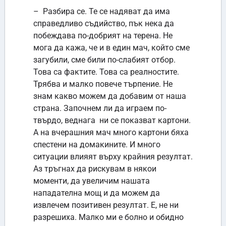
– Разбира се. Те се надяват да има
справедливо съдийство, пък нека да
побеждава по-добрият на терена. Не
мога да кажа, че и в един мач, който сме
загубили, сме били по-слабият отбор.
Това са фактите. Това са реалностите.
Трябва и малко повече търпение. Не
знам какво можем да добавим от наша
страна. Започнем ли да играем по-
твърдо, веднага ни се показват картони.
А на вчерашния мач много картони бяха
спестени на домакините. И много
ситуации влияят върху крайния резултат.
Аз тръгнах да рискувам в някои
моменти, да увеличим нашата
нападателна мощ и да можем да
извлечем позитивен резултат. Е, не ни
разрешиха. Малко ми е болно и обидно