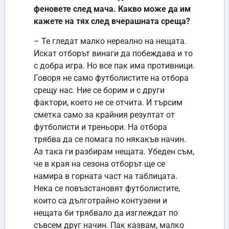
феновете след мача. Какво може да им
кажете на тях след вчерашната среща?
– Те гледат малко нереално на нещата.
Искат отборът винаги да побеждава и то
с добра игра. Но все пак има противници.
Говоря не само футболистите на отбора
срещу нас. Ние се борим и с други
фактори, което не се отчита. И търсим
сметка само за крайния резултат от
футболисти и треньори. На отбора
трябва да се помага по някакъв начин.
Аз така ги разбирам нещата. Убеден съм,
че в края на сезона отборът ще се
намира в горната част на таблицата.
Нека се повъзстановят футболистите,
които са дълготрайно контузени и
нещата би трябвало да изглеждат по
съвсем друг начин. Пак казвам, малко