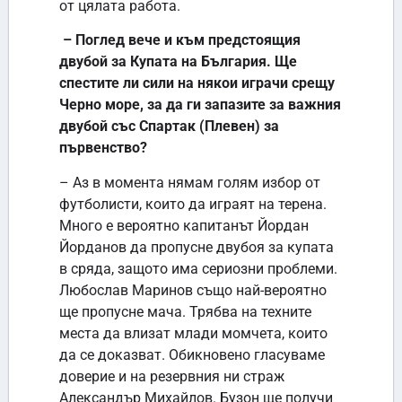
от цялата работа.
– Поглед вече и към предстоящия
двубой за Купата на България. Ще
спестите ли сили на някои играчи срещу
Черно море, за да ги запазите за важния
двубой със Спартак (Плевен) за
първенство?
– Аз в момента нямам голям избор от
футболисти, които да играят на терена.
Много е вероятно капитанът Йордан
Йорданов да пропусне двубоя за купата
в сряда, защото има сериозни проблеми.
Любослав Маринов също най-вероятно
ще пропусне мача. Трябва на техните
места да влизат млади момчета, които
да се доказват. Обикновено гласуваме
доверие и на резервния ни страж
Александър Михайлов. Бузон ще получи