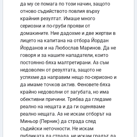
да му се помага по този начин, защото
отново съдийството повлия върху
крайния резултат. Имаше много
сериозни и по-груби прояви от
домакините. Ние дадохме и две жертви в
лицето на капитана на отбора Йордан
Йорданов и на Любослав Маринов. Да не
говоря и за нашите нападатели, които
постоянно бяха малтретирани. Аз съм
недоволен от резултата, защото не
успяхме да направим нещо по-сериозно и
да имаме точков актив. Феновете бяха
крайно недоволни от загубата, но има
обективни причини. Трябва да гледаме
реално на нещата и да ги оценяваме
реално нещата. Аз не искам отборът на
Миньор (Перник) да страда след
съдийски неточности. Не искам
публиката да страда, не искам градът да