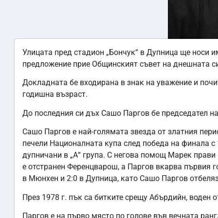
Улицата пред стадион „Бончук“ в Дупница ще носи 
предложение прие Общинският съвет на днешната си
Докладната бе входирана в знак на уважение и почит
годишна възраст.
До последния си дъх Сашо Паргов бе председател на
Сашо Паргов е най-голямата звезда от златния перио
печели Националната купа след победа на финала с 
дупничани в „А“ група. С негова помощ Марек прави
е отстранен Ференцварош, а Паргов вкарва първия го
в Мюнхен и 2:0 в Дупница, като Сашо Паргов отбеля
През 1978 г. пък са битките срещу Абърдийн, воден 
Паргов е на първо място по голове във вечната рангл