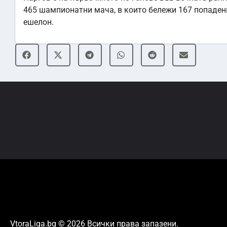
465 шампионатни мача, в които бележи 167 попадения
ешелон.
VtoraLiga.bg © 2026 Всички права запазени.