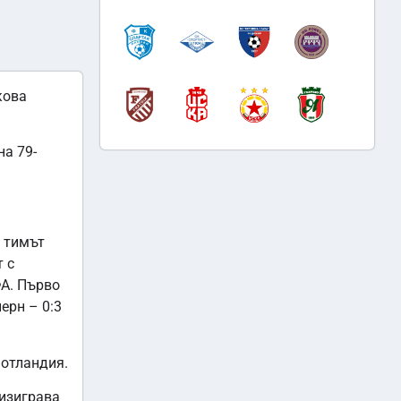
кова
на 79-
а тимът
 с
ФА. Първо
ерн – 0:3
Шотландия.
 изиграва