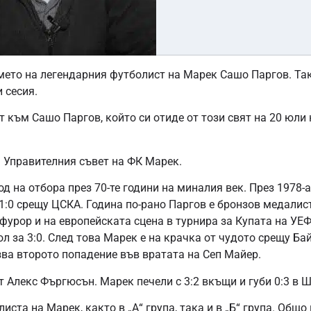
името на легендарния футболист на Марек Сашо Паргов. Та
 сесия.
 към Сашо Паргов, който си отиде от този свят на 20 юли 
 Управителния съвет на ФК Марек.
д на отбора през 70-те години на миналия век. През 1978-
1:0 срещу ЦСКА. Година по-рано Паргов е бронзов медалист
 фурор и на европейската сцена в турнира за Купата на УЕ
л за 3:0. След това Марек е на крачка от чудото срещу Бай
зва второто попадение във вратата на Сеп Майер.
от Алекс Фъргюсън. Марек печели с 3:2 вкъщи и губи 0:3 в 
иста на Марек, както в „А“ група, така и в „Б“ група. Общо