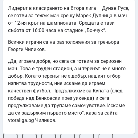
Лидерът в класирането на Втора лига – Дунав Русе,
се готви за тежък мач срещу Марек Дупница в мач
от 12-ия кръг на шампионата. Срещата е тази
събота от 16:00 часа на стадион „Бончук“.
Всички играчи са на разположения за треньора
Георги Чиликов.
„Да, играем добре, но сега се готвим за сериозен
мач. Това е труден стадион, а и теренът не е много
добър. Когато теренът не е добър, нашият отбор
изпитва трудности, ние искаме да играем
качествен футбол. Продължихме за Купата (след
победа над Бенковски през уикенда) и сега
продължаваме да трупаме самочувствие. Искаме
да си задържим първото място“, каза за сайта
vtoraliga.bg Чиликов.