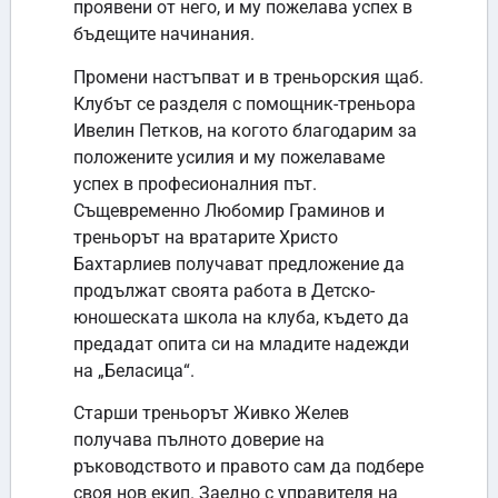
проявени от него, и му пожелава успех в
бъдещите начинания.
Промени настъпват и в треньорския щаб.
Клубът се разделя с помощник-треньора
Ивелин Петков, на когото благодарим за
положените усилия и му пожелаваме
успех в професионалния път.
Същевременно Любомир Граминов и
треньорът на вратарите Христо
Бахтарлиев получават предложение да
продължат своята работа в Детско-
юношеската школа на клуба, където да
предадат опита си на младите надежди
на „Беласица“.
Старши треньорът Живко Желев
получава пълното доверие на
ръководството и правото сам да подбере
своя нов екип. Заедно с управителя на