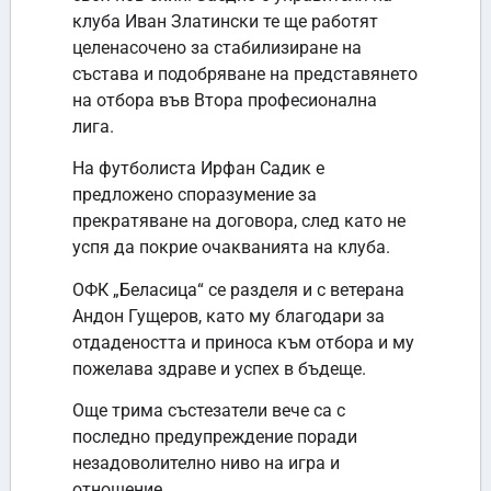
клуба Иван Златински те ще работят
целенасочено за стабилизиране на
състава и подобряване на представянето
на отбора във Втора професионална
лига.
На футболиста Ирфан Садик е
предложено споразумение за
прекратяване на договора, след като не
успя да покрие очакванията на клуба.
ОФК „Беласица“ се разделя и с ветерана
Андон Гущеров, като му благодари за
отдадеността и приноса към отбора и му
пожелава здраве и успех в бъдеще.
Още трима състезатели вече са с
последно предупреждение поради
незадоволително ниво на игра и
отношение.