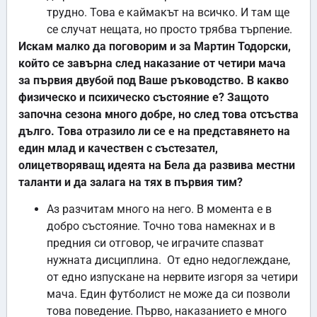
трудно. Това е каймакът на всичко. И там ще
се случат нещата, но просто трябва търпение.
Искам малко да поговорим и за Мартин Тодорски,
който се завърна след наказание от четири мача
за първия двубой под Ваше ръководство. В какво
физическо и психическо състояние е? Защото
започна сезона много добре, но след това отсъства
дълго. Това отразило ли се е на представянето на
един млад и качествен с състезател,
олицетворяващ идеята на Бела да развива местни
таланти и да залага на тях в първия тим?
Аз разчитам много на него. В момента е в
добро състояние. Точно това намекнах и в
предния си отговор, че играчите спазват
нужната дисциплина. От едно недоглеждане,
от едно изпускане на нервите изгоря за четири
мача. Един футболист не може да си позволи
това поведение. Първо, наказанието е много