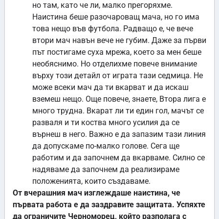
но там, като че ли, малко прегоряхме.
Наистина беше разочароващ мача, но го има
това нещо във футбола. Радващо е, че вече
втори мач навън вече не губим. Даже за първи
път постигаме суха мрежа, което за мен беше
необяснимо. Но отделихме повече внимание
върху този детайл от играта тази седмица. Не
може всеки мач да ти вкарват и да искаш
вземеш нещо. Още повече, знаете, Втора лига е
много трудна. Вкарат ли ти един гол, мачът се
разваля и ти коства много усилия да се
върнеш в него. Важно е да запазим тази линия
да допускаме по-малко голове. Сега ще
работим и да започнем да вкарваме. Силно се
надяваме да започнем да реализираме
положенията, които създаваме.
От вчерашния мач изглеждаше наистина, че
първата работа е да заздравите защитата. Успяхте
да ограничите Черноморец, който разполага с