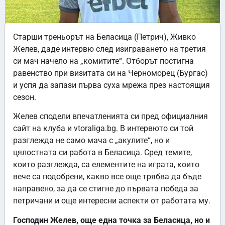
Старши треньорът на Беласица (Петрич), Живко
Желев, даде интервю след изиграването на третия
си мач начело на „комитите“. Отборът постигна
равенство при визитата си на Черноморец (Бургас)
и успя да запази първа суха мрежа през настоящия
сезон.
Желев сподели впечатленията си пред официалния
сайт на клуба и vtoraliga.bg. В интервюто си той
разглежда не само мача с „акулите“, но и
цялостната си работа в Беласица. Сред темите,
които разглежда, са елементите на играта, които
вече са подобрени, какво все още трябва да бъде
направено, за да се стигне до първата победа за
петричани и още интересни аспекти от работата му.
Господин Желев, още една точка за Беласица, но и