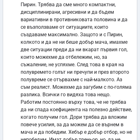
Пирин. Трябва да сме много компактни,
дисциплинирани, агресивни и да бъдем
вариативни в противниковата половина и да
се възползваме от ситуациите, които
създаваме максимално. Защото и с Пирин,
колкото и да не ни беше добър мача, имахме
две ситуации преди да ни вкарат първия гол,
които можехме да отбележим, но, за
съжаление, не успяхме. След това в края на
полувремето голът ни пречупи и през второто
полувреме се отървахме с най-малкото. Аз
съм реалист. Можехме да загубим с по-голяма
разлика. Всички го видяха това нещо.
Работим постоянно върху това, че не трябва
да ни спада коефициента на полезно действие,
когато получим гол. Дори трябва да вложим
повече усилия, за да можем да се върнем в
мача и да победим. Хебър е добър отбор, но не
непобедим. Имат добър треньор, но, да не