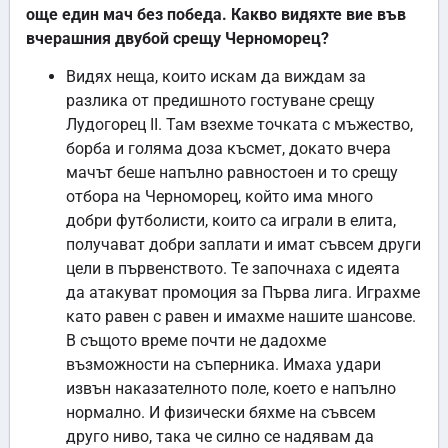
още един мач без победа. Какво видяхте вие във
вчерашния двубой срещу Черноморец?
Видях неща, които искам да виждам за
разлика от предишното гостуване срещу
Лудогорец II. Там взехме точката с мъжество,
борба и голяма доза късмет, докато вчера
мачът беше напълно равностоен и то срещу
отбора на Черноморец, който има много
добри футболисти, които са играли в елита,
получават добри заплати и имат съвсем други
цели в първенството. Те започнаха с идеята
да атакуват промоция за Първа лига. Играхме
като равен с равен и имахме нашите шансове.
В същото време почти не дадохме
възможности на съперника. Имаха удари
извън наказателното поле, което е напълно
нормално. И физически бяхме на съвсем
друго ниво, така че силно се надявам да