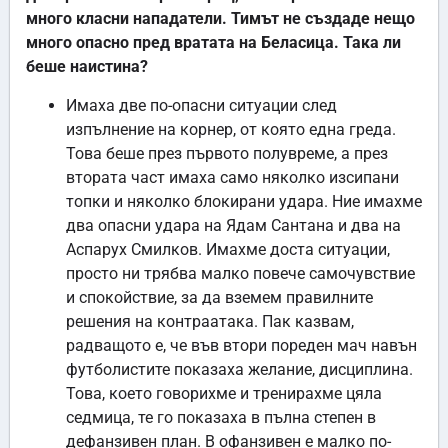
много класни нападатели. Тимът не създаде нещо
много опасно пред вратата на Беласица. Така ли
беше наистина?
Имаха две по-опасни ситуации след
изпълнение на корнер, от която една греда.
Това беше през първото полувреме, а през
втората част имаха само няколко изсипани
топки и няколко блокирани удара. Ние имахме
два опасни удара на Ядам Сантана и два на
Аспарух Смилков. Имахме доста ситуации,
просто ни трябва малко повече самочувствие
и спокойствие, за да вземем правилните
решения на контраатака. Пак казвам,
радващото е, че във втори пореден мач навън
футболистите показаха желание, дисциплина.
Това, което говорихме и тренирахме цяла
седмица, те го показаха в пълна степен в
дефанзивен план. В офанзивен е малко по-