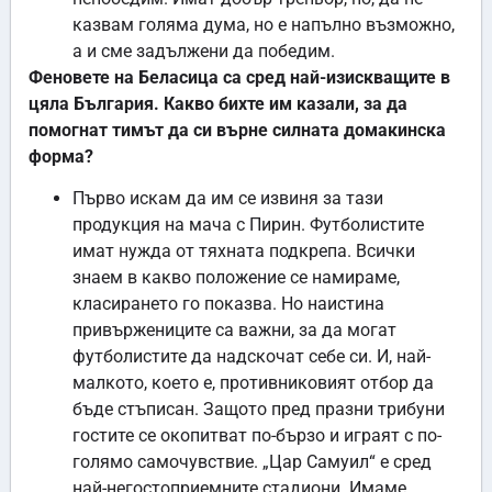
казвам голяма дума, но е напълно възможно,
а и сме задължени да победим.
Феновете на Беласица са сред най-изискващите в
цяла България. Какво бихте им казали, за да
помогнат тимът да си върне силната домакинска
форма?
Първо искам да им се извиня за тази
продукция на мача с Пирин. Футболистите
имат нужда от тяхната подкрепа. Всички
знаем в какво положение се намираме,
класирането го показва. Но наистина
привържениците са важни, за да могат
футболистите да надскочат себе си. И, най-
малкото, което е, противниковият отбор да
бъде стъписан. Защото пред празни трибуни
гостите се окопитват по-бързо и играят с по-
голямо самочувствие. „Цар Самуил“ е сред
най-негостоприемните стадиони. Имаме