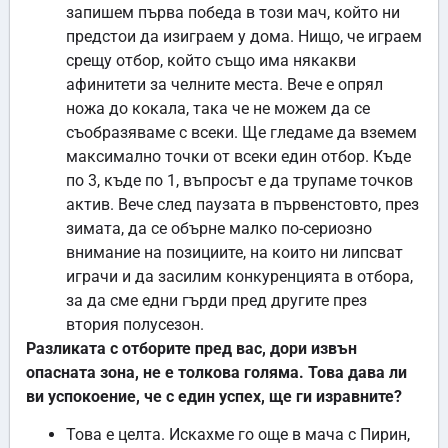
запишем първа победа в този мач, който ни
предстои да изиграем у дома. Нищо, че играем
срещу отбор, който също има някакви
афинитети за челните места. Вече е опрял
ножа до кокала, така че не можем да се
съобразяваме с всеки. Ще гледаме да вземем
максимално точки от всеки един отбор. Къде
по 3, къде по 1, въпросът е да трупаме точков
актив. Вече след паузата в първенстовто, през
зимата, да се обърне малко по-сериозно
внимание на позициите, на които ни липсват
играчи и да засилим конкуренцията в отбора,
за да сме едни гърди пред другите през
втория полусезон.
Разликата с отборите пред вас, дори извън
опасната зона, не е толкова голяма. Това дава ли
ви успокоение, че с един успех, ще ги изравните?
Това е целта. Искахме го още в мача с Пирин,