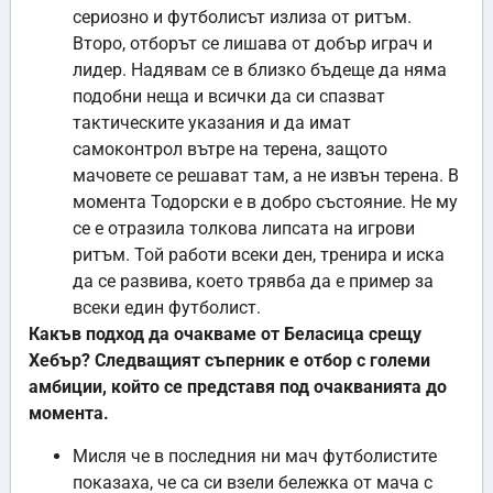
сериозно и футболисът излиза от ритъм.
Второ, отборът се лишава от добър играч и
лидер. Надявам се в близко бъдеще да няма
подобни неща и всички да си спазват
тактическите указания и да имат
самоконтрол вътре на терена, защото
мачовете се решават там, а не извън терена. В
момента Тодорски е в добро състояние. Не му
се е отразила толкова липсата на игрови
ритъм. Той работи всеки ден, тренира и иска
да се развива, което трявба да е пример за
всеки един футболист.
Какъв подход да очакваме от Беласица срещу
Хебър? Следващият съперник е отбор с големи
амбиции, който се представя под очакванията до
момента.
Мисля че в последния ни мач футболистите
показаха, че са си взели бележка от мача с