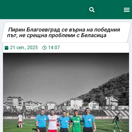
Пирин Благоевград се върна на победния
път, не срещна проблеми с Беласица
21 сеп., 2025
14:07