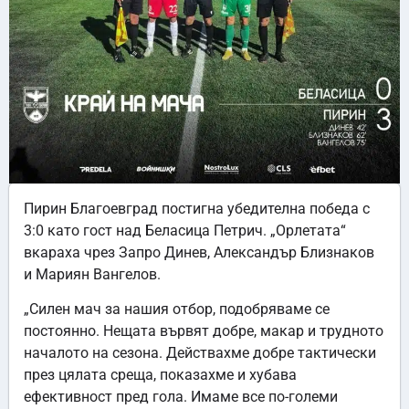
Пирин Благоевград постигна убедителна победа с
3:0 като гост над Беласица Петрич. „Орлетата“
вкараха чрез Запро Динев, Александър Близнаков
и Мариян Вангелов.
„Силен мач за нашия отбор, подобряваме се
постоянно. Нещата вървят добре, макар и трудното
началото на сезона. Действахме добре тактически
през цялата среща, показахме и хубава
ефективност пред гола. Имаме все по-големи