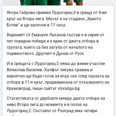
Янтра Габрово приема Лудогорец II в среща от 9-ия
кръг на Втора лига. Мачът е на стадион „Христо
Ботев“ и ще започне в 17 часа.
Воденият от Емануел Луканов състав е в серия от
пет поредни победи и е един от двата отбора в
групата, които са без загуба от началото на
първенството. Другият е Дунав от Русе.
И в срещата с Лудогорец-2 няма да вземе участие
Велислав Василев. Халфът лекува травма и
вероятно ще бъде готов за игра чак след паузата за
отбора в 11-я кръг, предизвикана от отказването на
Крумовград, пише сайтът vtoraliga.bg.
Статистиката от двубоите между двата отбора на
ниво Втора лига до момента е в полза на
Лудогорец-2. Съставът от Разград има четири